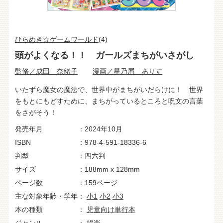
ひらめき☆ゲームワールド
(4)
頭がよくなる！！ ガールズまちがいさがし
監修／成田 奈緒子
漫画／星乃屑 ありす
いたずら魔女の魔法で、世界中がまちがいだらけに！ 世界
をもとにもどすために、まちがっているところと呪文の言葉
をさがそう！
発売年月
2024年10月
ISBN
978-4-591-18336-6
判型
四六判
サイズ
188mm x 128mm
ページ数
159ページ
主な対象年齢・学年
小1
小2
小3
本の種類
児童向け単行本
ジャンル
娯楽