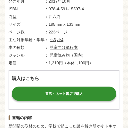
発売年月
2017年10月
ISBN
978-4-591-15597-4
判型
四六判
サイズ
195mm x 133mm
ページ数
223ページ
主な対象年齢・学年
小3
小4
本の種類
児童向け単行本
ジャンル
児童読み物（国内）
定価
1,210円（本体1,100円）
購入はこちら
書店・ネット書店で購入
書籍の内容
新聞部の取材のため、学校で起こった謎を解き明かすトキオ