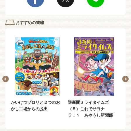
おすすめの書籍
のひ
かいけつゾロリと２つのお
謎新聞ミライタイムズ
お
かし工場からの脱出
（５）これでサヨナ
ラ！？ あやうし新聞部