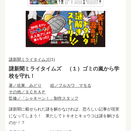
謎新聞ミライタイムズ
(1)
謎新聞ミライタイムズ （１）ゴミの嵐から学
校を守れ！
著／佐東 みどり
絵／フルカワ マモる
その他／ＳＣＲＡＰ
監修／「シャキーン！」制作スタッフ
謎新聞に載せられた謎を解かなければ、恐ろしい記事が現実
になってしまう！ 果たしてトキオとキョウコは謎を解ける
のか！？