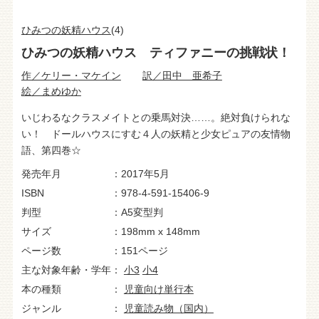
ひみつの妖精ハウス
(4)
ひみつの妖精ハウス ティファニーの挑戦状！
作／ケリー・マケイン
訳／田中 亜希子
絵／まめゆか
いじわるなクラスメイトとの乗馬対決……。絶対負けられな
い！ ドールハウスにすむ４人の妖精と少女ピュアの友情物
語、第四巻☆
発売年月
2017年5月
ISBN
978-4-591-15406-9
判型
A5変型判
サイズ
198mm x 148mm
ページ数
151ページ
主な対象年齢・学年
小3
小4
本の種類
児童向け単行本
ジャンル
児童読み物（国内）