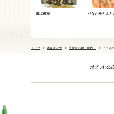
るに げんまん
飛ぶ教室
せなかをとんと
トップ
本をさがす
児童読み物（国内）
こころ
ポプラ社公