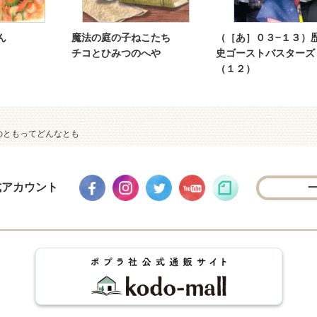
ん
魔法の庭の子ねこたち
（［あ］０３−１３）
チコとひみつのへや
史ゴーストバスターズ
（１２）
のともってどんなとも
式アカウント