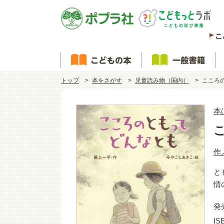
トップ
本をさがす
児童読み物（国内）
こころ
本
作
と
情
発
IS