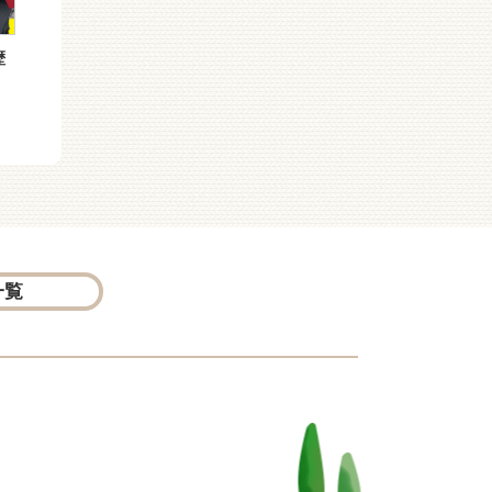
歴
アニメコミックおしりた
（［く］０１−０２）Ｓ
んてい２１ ププッ か
ＣＰハンター あやしい
がみのなかのかいとうＵ
味方！？ ペスト医師
一覧