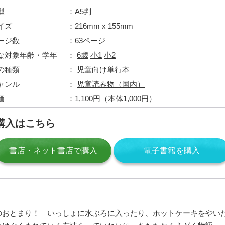
型
A5判
イズ
216mm x 155mm
ージ数
63ページ
な対象年齢・学年
6歳
小1
小2
の種類
児童向け単行本
ャンル
児童読み物（国内）
価
1,100円（本体1,000円）
購入はこちら
書店・ネット書店で購入
電子書籍を購入
のおとまり！ いっしょに水ぶろに入ったり、ホットケーキをやい