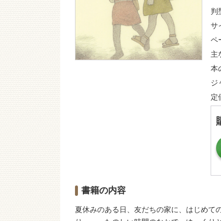
判
サ
ペ
主
本
ジ
定
書籍の内容
夏休みのある日、友だちの家に、はじめて