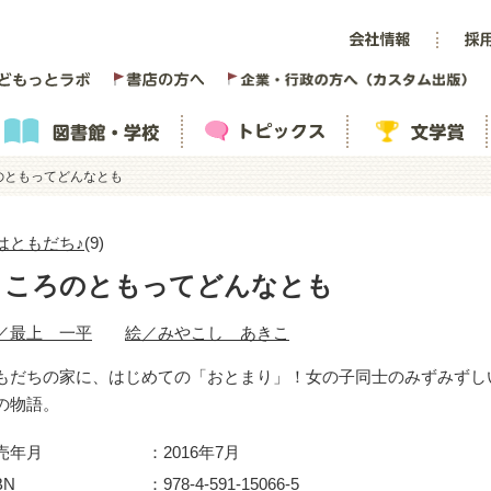
のともってどんなとも
はともだち♪
(9)
こころのともってどんなとも
／最上 一平
絵／みやこし あきこ
もだちの家に、はじめての「おとまり」！女の子同士のみずみずし
の物語。
売年月
2016年7月
BN
978-4-591-15066-5