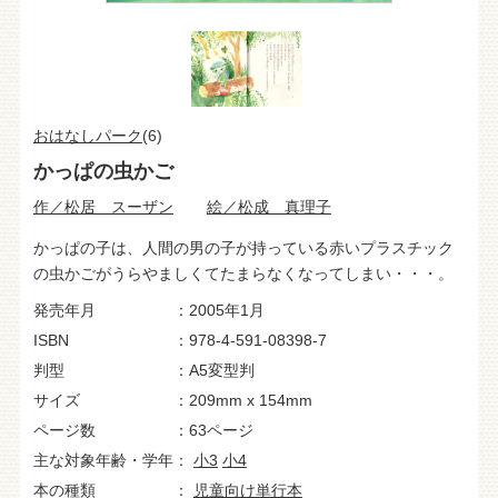
おはなしパーク
(6)
かっぱの虫かご
作／松居 スーザン
絵／松成 真理子
かっぱの子は、人間の男の子が持っている赤いプラスチック
の虫かごがうらやましくてたまらなくなってしまい・・・。
発売年月
2005年1月
ISBN
978-4-591-08398-7
判型
A5変型判
サイズ
209mm x 154mm
ページ数
63ページ
主な対象年齢・学年
小3
小4
本の種類
児童向け単行本