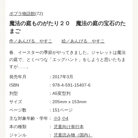
ポプラ物語館
(72)
魔法の庭ものがたり２０ 魔法の庭の宝石のた
まご
作／あんびる やすこ
絵／あんびる やすこ
春、イースターの季節がやってきました。ジャレットは魔法
の庭で、とくべつな「エッグハント」をしようと思いたちま
すが……。
発売年月
2017年3月
ISBN
978-4-591-15407-6
判型
A5変型判
サイズ
205mm x 153mm
ページ数
151ページ
主な対象年齢・学年
小3
小4
本の種類
児童向け単行本
ジャンル
児童読み物（国内）