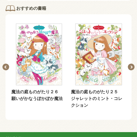
おすすめの書籍
ア
魔法の庭ものがたり２６
魔法の庭ものがたり２５
魔
願いがかなうぽかぽか魔法
ジャレットのミント・コレ
ま
クション