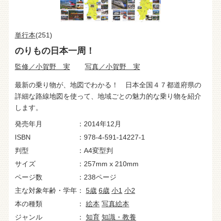
単行本
(251)
のりもの日本一周！
監修／小賀野 実
写真／小賀野 実
最新の乗り物が、地図でわかる！ 日本全国４７都道府県の
詳細な路線地図を使って、地域ごとの魅力的な乗り物を紹介
します。
発売年月
2014年12月
ISBN
978-4-591-14227-1
判型
A4変型判
サイズ
257mm x 210mm
ページ数
238ページ
主な対象年齢・学年
5歳
6歳
小1
小2
本の種類
絵本
写真絵本
ジャンル
知育
知識・教養