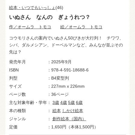
絵本・いつでもいっしょ
(46)
いぬさん なんの ぎょうれつ？
作／オームラ トモコ
絵／オームラ トモコ
コウモリさんの案内でいぬさん50ぴきが大行列！ チワワ、
シバ、ダルメシアン、ドーベルマンなど、みんなが並ぶその
先は？
発売年月
2025年9月
ISBN
978-4-591-18688-6
判型
B4変型判
サイズ
227mm x 226mm
ページ数
36ページ
主な対象年齢・学年
3歳
4歳
5歳
6歳
本の種類
絵本
しかけ絵本
ジャンル
創作絵本（国内）
定価
1,650円（本体1,500円）