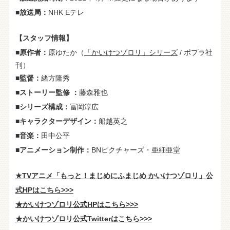
■放送局：
NHK Eテレ
【スタッフ情報】
■原作者：
原ゆたか（
「かいけつゾロリ」シリーズ
/ ポプラ社
刊）
■監督：
緒方隆秀
■ストーリー監修 ：
藤森雅也
■シリーズ構成：
冨岡淳広
■キャラクターデザイン：
船越英之
■音楽：
田中公平
■アニメーション制作：
BNピクチャーズ・亜細亜堂
★TVアニメ「もっと！まじめにふまじめ かいけつゾロリ」公
式HPはこちら>>>
★かいけつゾロリ公式HPはこちら>>>
★かいけつゾロリ公式Twitterはこちら>>>