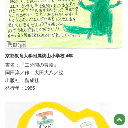
京都教育大学附属桃山小学校 4年
書名：『二分間の冒険』
岡田淳／作 太田大八／絵
出版社：偕成社
発行年：1985