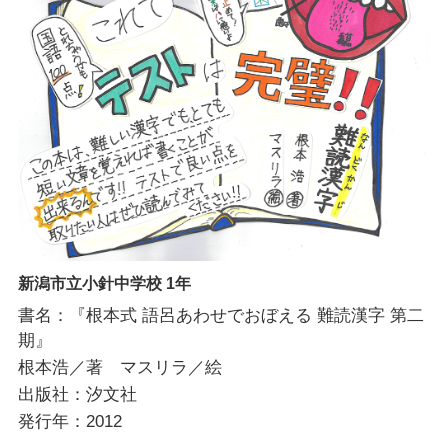
新潟市立小針中学校 1年
書名：『根本式 語呂あわせでおぼえる 難読漢字 第二
期』
根本浩／著 マスリラ／絵
出版社：汐文社
発行年：2012