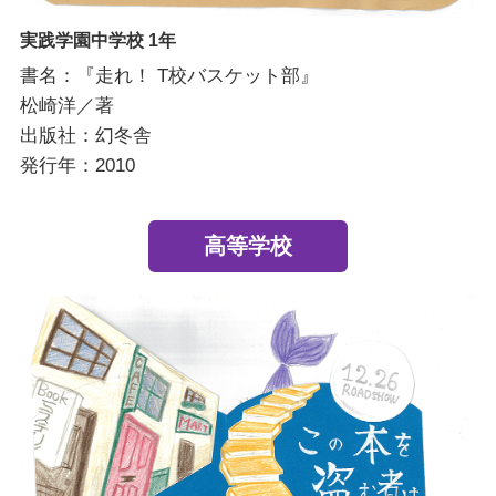
実践学園中学校 1年
書名：『走れ！ T校バスケット部』
松崎洋／著
出版社：幻冬舎
発行年：2010
高等学校