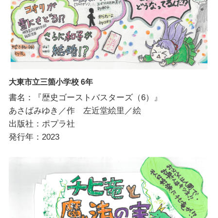
大東市立三箇小学校 6年
書名：『歴史ゴーストバスターズ（6）』
あさばみゆき／作 左近堂絵里／絵
出版社：ポプラ社
発行年：2023