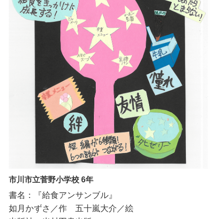
市川市立菅野小学校 6年
書名：『給食アンサンブル』
如月かずさ／作 五十嵐大介／絵