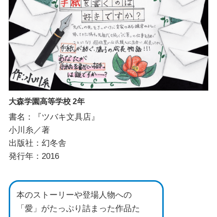
大森学園高等学校 2年
書名：『ツバキ文具店』
小川糸／著
出版社：幻冬舎
発行年：2016
本のストーリーや登場人物への
「愛」がたっぷり詰まった作品た