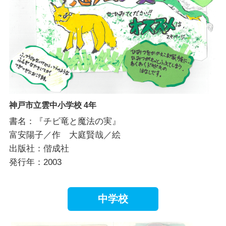
神戸市立雲中小学校 4年
書名：『チビ竜と魔法の実』
富安陽子／作 大庭賢哉／絵
出版社：偕成社
発行年：2003
中学校