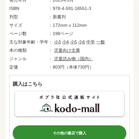
ISBN
978-4-591-18551-3
判型
新書判
サイズ
172mm x 112mm
ページ数
198ページ
主な対象年齢・学年
小3
小4
小5
小6
中学
一般
本の種類
児童向け文庫
ジャンル
児童読み物（国内）
定価
803円（本体730円）
購入はこちら
その他の書店で購入