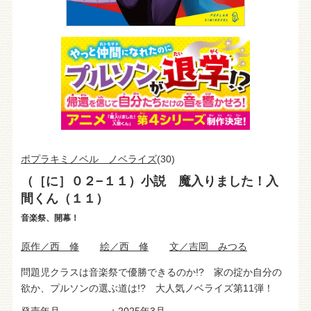
ポプラキミノベル ノベライズ
(30)
（［に］０２−１１）小説 魔入りました！入
間くん（１１）
音楽祭、開幕！
原作／西 修
絵／西 修
文／吉岡 みつる
問題児クラスは音楽祭で優勝できるのか!? 家の掟か自分の
欲か、プルソンの選ぶ道は!? 大人気ノベライズ第11弾！
発売年月
2025年3月