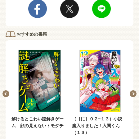
おすすめの書籍
ん
解けるとこわい謎解きゲー
（［に］０２−１３）小説
（
ム 顔の見えないトモダチ
魔入りました！入間くん
魔
（１３）
（