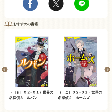
おすすめの書籍
（［も］０２−０１）世界の
（［こ］０２−０１）世界の
Ｋ
名探偵３ ルパン
名探偵２ ホームズ
Ｕ
め