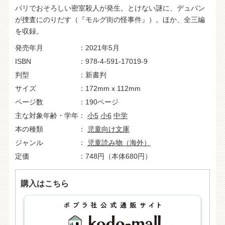
パリでおそろしい密室殺人が発生。とけない謎に、デュパン
が捜査にのりだす（『モルグ街の怪事件』）。ほか、全三編
を収録。
発売年月
2021年5月
ISBN
978-4-591-17019-9
判型
新書判
サイズ
172mm x 112mm
ページ数
190ページ
主な対象年齢・学年
小5
小6
中学
本の種類
児童向け文庫
ジャンル
児童読み物（海外）
定価
748円（本体680円）
購入はこちら