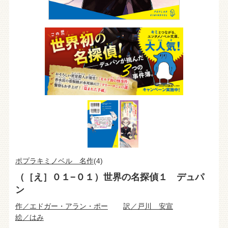
ポプラキミノベル 名作
(4)
（［え］０１−０１）世界の名探偵１ デュパ
ン
作／エドガー・アラン・ポー
訳／戸川 安宣
絵／はみ