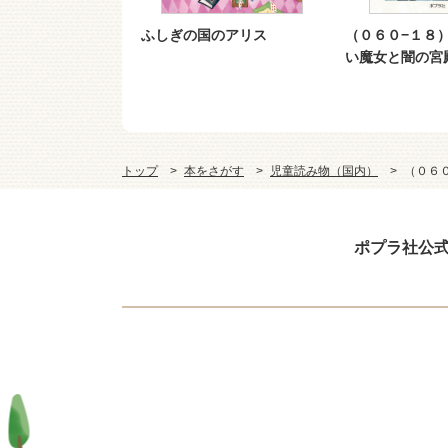
−１９）らくだ
ふしぎの国のアリス
（０６０−１８
黒の城の王子
い魔女と闇の宮
トップ
本をさがす
児童読み物（国内）
（０６
ポプラ社公