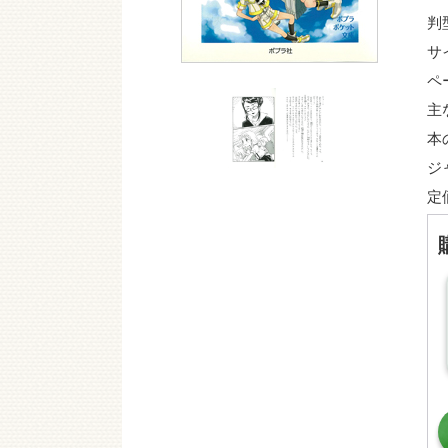
判
サ
ペ
主
本
ジ
定