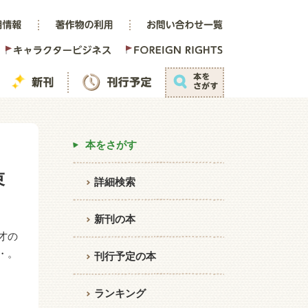
本をさがす
束
詳細検索
新刊の本
才の
・。
刊行予定の本
ランキング