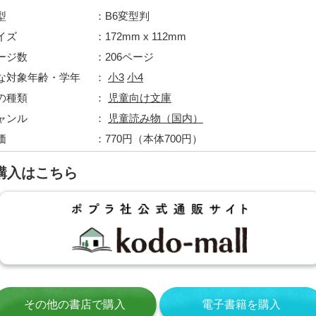
型
B6変型判
イズ
172mm x 112mm
ージ数
206ページ
な対象年齢・学年
小3
小4
の種類
児童向け文庫
ャンル
児童読み物（国内）
価
770円（本体700円）
購入はこちら
その他の書店で購入
電子書籍を購入