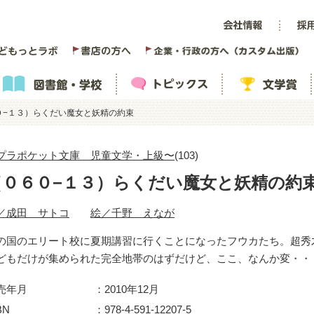
０−１３）らくだい魔女と妖精の約束
プラポケット文庫 児童文学・上級〜
(103)
（０６０−１３）らくだい魔女と妖精の約
／成田 サトコ
絵／千野 えなが
の国のエリート校に夏期講習に行くことになったフウカたち。超秀
どもだけが集められた完全地帯のはずだけど、ここ、なんか変・・
売年月
2010年12月
BN
978-4-591-12207-5