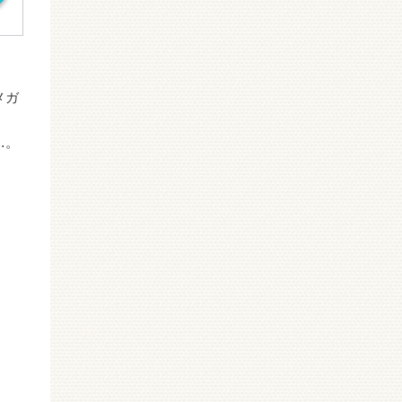
メガ
…。