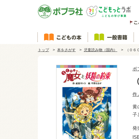
トップ
本をさがす
児童読み物（国内）
（０６
ポ
作
黄
子
発
IS