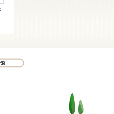
だ
（０６０−１５）らくだ
（０６０−１４）らくだ
い魔女とはつこいの君
い魔女とランドールの騎
士
一覧