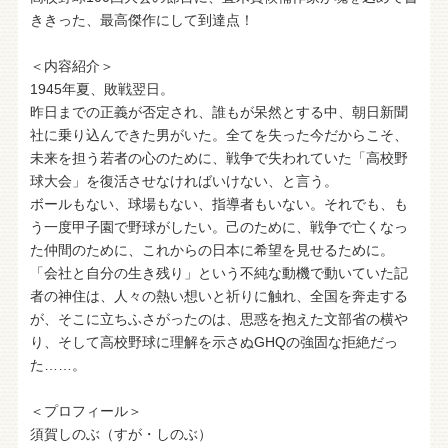
ききった、最高傑作にして到達点！
＜内容紹介＞
1945年夏、敗戦翌日。
昨日までの正義が否定され、誰もが呆然とする中、朝日新聞
社に乗り込んできた男がいた。全てを失った今だからこそ、
未来を担う若者の心のために、戦争で失われていた「高校野
球大会」を復活させなければいけない、と言う。
ボールもない、球場もない、指導者もいない。それでも、も
う一度甲子園で野球がしたい。己のために、戦争で亡くなっ
た仲間のために、これからの日本に希望を見せるために。
「会社と自分の生き残り」という不純な動機で動いていた記
者の神住は、人々の熱い想いと祈りに触れ、全国を奔走する
が、そこに立ちふさがったのは、思惑を抱えた文部省の横や
り、そして高校野球に理解を示さぬGHQの強固な拒絶だっ
た……。
＜プロフィール＞
須賀しのぶ（すが・しのぶ）