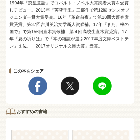
1994年『惑星童話』でコバルト・ノベル大賞読者大賞を受賞
しデビュー。2013年『芙蓉千里』三部作で第12回センスオブ
ジェンダー賞大賞受賞。16年『革命前夜』で第18回大藪春彦
賞受賞、第37回吉川英治文学新人賞候補。17年『また、桜の
国で』で第156回直木賞候補、第４回高校生直木賞受賞。17
年『夏の祈りは』で「本の雑誌が選ぶ2017年度文庫ベストテ
ン」１位、「2017オリジナル文庫大賞」受賞。
この本をシェア
おすすめの書籍