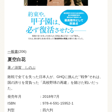
一般書
(206)
夏空白花
著／須賀 しのぶ
敗戦で全てを失った日本人が、GHQに挑んだ “戦争”それは、
国の誇りを背負った「高校野球の再建」を賭けた戦いだっ
た。
発売年月
2018年7月
ISBN
978-4-591-15952-1
判型
四六判