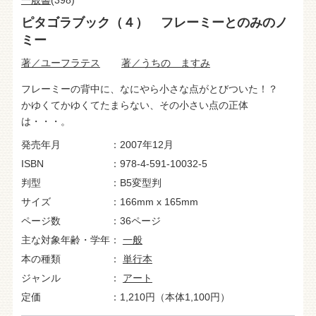
一般書
(398)
ピタゴラブック（４） フレーミーとのみのノ
ミー
著／ユーフラテス
著／うちの ますみ
フレーミーの背中に、なにやら小さな点がとびついた！？
かゆくてかゆくてたまらない、その小さい点の正体
は・・・。
発売年月
2007年12月
ISBN
978-4-591-10032-5
判型
B5変型判
サイズ
166mm x 165mm
ページ数
36ページ
主な対象年齢・学年
一般
本の種類
単行本
ジャンル
アート
定価
1,210円（本体1,100円）