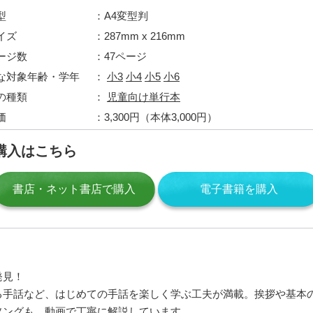
型
A4変型判
イズ
287mm x 216mm
ージ数
47ページ
な対象年齢・学年
小3
小4
小5
小6
の種類
児童向け単行本
価
3,300円（本体3,000円）
購入はこちら
書店・ネット書店で購入
電子書籍を購入
発見！
る手話など、はじめての手話を楽しく学ぶ工夫が満載。挨拶や基本
ソングも、動画で丁寧に解説しています。