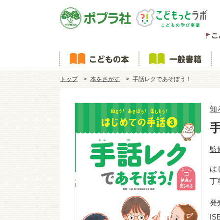
トップ
本をさがす
手話レクであそぼう！
知
監
は
丁
発
IS