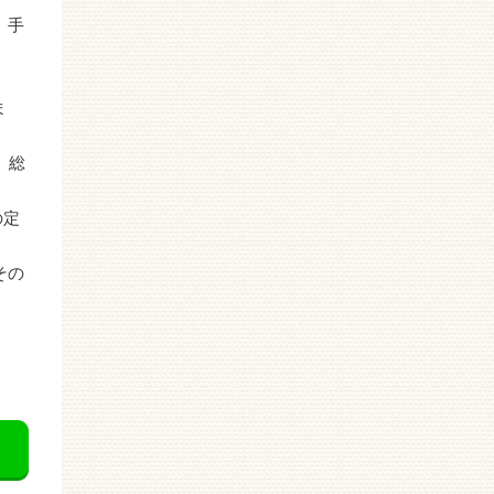
。手
ま
、総
の定
その