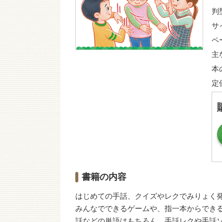
判
サ
ペ
主
本
定
書籍の内容
はじめての手話、クイズやレクでみりょく
みんなでできるゲームや、指一本からでき
話などの単語はもちろん、手話レクや手話