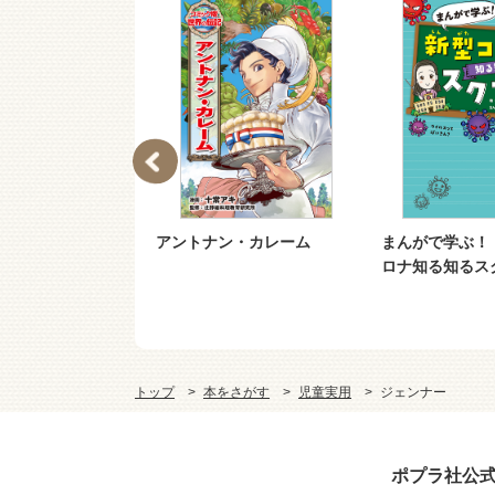
女と大きい魔
アントナン・カレーム
まんがで学ぶ！
ズと汚れた海
ロナ知る知るス
トップ
本をさがす
児童実用
ジェンナー
ポプラ社公