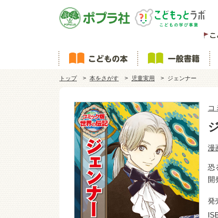
トップ
本をさがす
児童実用
ジェンナー
コ
漫
恐
開
発
IS