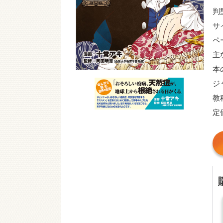
判
サ
ペ
主
本
ジ
教
定