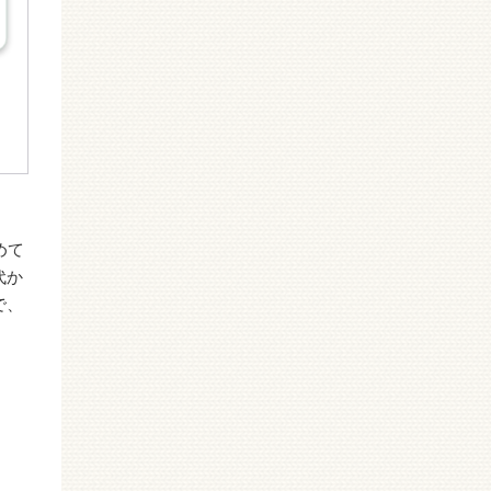
めて
代か
で、