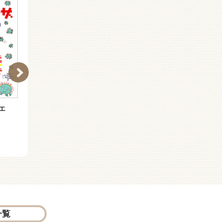
エ
腸管出血性大腸菌 Ｏ１
みずぼうそうウイルスの
５７のベロ
みず丸
一覧