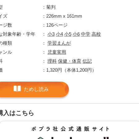
型
菊判
イズ
226mm x 161mm
ージ数
126ページ
な対象年齢・学年
小3
小4
小5
小6
中学
高校
の種類
学習まんが
ャンル
児童実用
科
理科
保健・体育
伝記
価
1,320円（本体1,200円）
ためし読み
購入はこちら