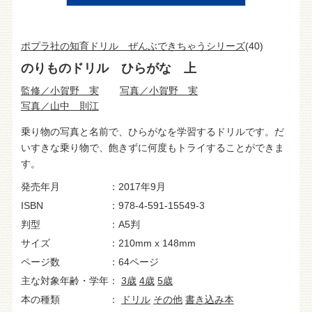
ポプラ社の知育ドリル ぜんぶできちゃうシリーズ
(40)
のりものドリル ひらがな 上
監修／小賀野 実
写真／小賀野 実
写真／山中 則江
乗り物の写真と名前で、ひらがなを学習するドリルです。だ
いすきな乗り物で、飽きずに何度もトライすることができま
す。
発売年月
2017年9月
ISBN
978-4-591-15549-3
判型
A5判
サイズ
210mm x 148mm
ページ数
64ページ
主な対象年齢・学年
3歳
4歳
5歳
本の種類
ドリル
その他
書き込み本