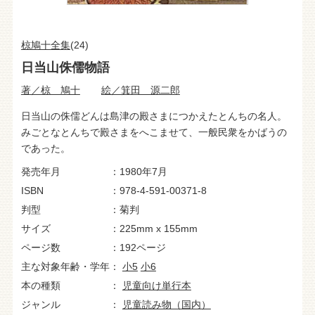
椋鳩十全集
(24)
日当山侏儒物語
著／椋 鳩十
絵／箕田 源二郎
日当山の侏儒どんは島津の殿さまにつかえたとんちの名人。
みごとなとんちで殿さまをへこませて、一般民衆をかばうの
であった。
発売年月
1980年7月
ISBN
978-4-591-00371-8
判型
菊判
サイズ
225mm x 155mm
ページ数
192ページ
主な対象年齢・学年
小5
小6
本の種類
児童向け単行本
ジャンル
児童読み物（国内）