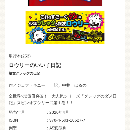
単行本
(253)
ロウリーのいい子日記
親友グレッグの伝記
作／ジェフ・キニー
訳／中井 はるの
全世界で2億冊突破！ 大人気シリーズ「グレッグのダメ日
記」スピンオフシリーズ第１巻！！
発売年月
2020年4月
ISBN
978-4-591-16627-7
判型
A5変型判