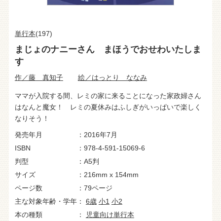
単行本
(197)
まじょのナニーさん まほうでおせわいたしま
す
作／藤 真知子
絵／はっとり ななみ
ママが入院する間、レミの家に来ることになった家政婦さん
はなんと魔女！ レミの夏休みはふしぎがいっぱいで楽しく
なりそう！
発売年月
2016年7月
ISBN
978-4-591-15069-6
判型
A5判
サイズ
216mm x 154mm
ページ数
79ページ
主な対象年齢・学年
6歳
小1
小2
本の種類
児童向け単行本