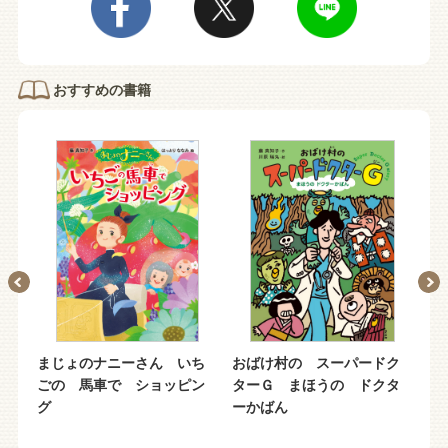
おすすめの書籍
ク
まじょのナニーさん いち
おばけ村の スーパードク
ど
か
ごの 馬車で ショッピン
ターＧ まほうの ドクタ
ピ
グ
ーかばん