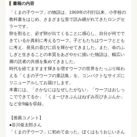
書籍の内容
「くまの子ウーフ」の物語は、1969年の刊行以来、小学校の
教科書をはじめ、さまざまな形で読み継がれてきたロングセ
ラーです。
卵を割ると、必ず卵が出てくることに感心し、自分が何でで
きているか真剣に考えるウーフ。子どもたちはウーフととも
に考え、発見の喜びに目を輝かせてきました。また、命のふ
しぎと生きることの本質をあざやかに描いた物語は、幅広い
層の読者の共感を集めてきました。
時代を経てますます輝きを増すウーフの世界をたっぷり味わ
える「くまの子ウーフの童話集」を、コンパクトなサイズに
リニューアルしてお届けします。
本書には、「さかなにはなぜしたがない」「ウーフはおしっ
こでできてるか」「くま一ぴきぶんはねずみ百ぴきぶんか」
など全9編を収録。
【推薦コメント】
●谷川俊太郎さん
「くまの子ウーフ」に初めて会った。ぼくはもうおじいさん