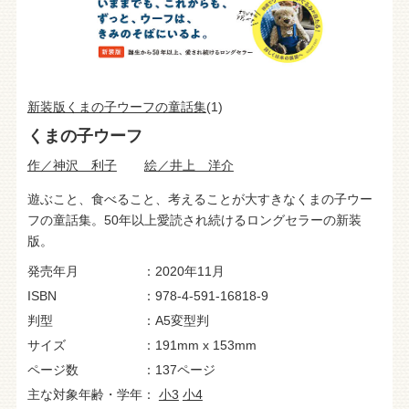
新装版くまの子ウーフの童話集
(1)
くまの子ウーフ
作／神沢 利子
絵／井上 洋介
遊ぶこと、食べること、考えることが大すきなくまの子ウー
フの童話集。50年以上愛読され続けるロングセラーの新装
版。
発売年月
2020年11月
ISBN
978-4-591-16818-9
判型
A5変型判
サイズ
191mm x 153mm
ページ数
137ページ
主な対象年齢・学年
小3
小4