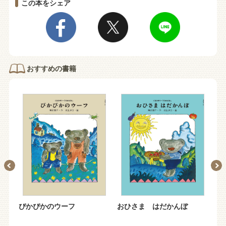
この本をシェア
おすすめの書籍
も
ぴかぴかのウーフ
おひさま はだかんぼ
あ