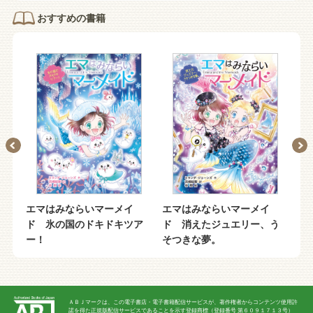
おすすめの書籍
エマはみならいマーメイ
エマはみならいマーメイ
エ
ク
ド 氷の国のドキドキツア
ド 消えたジュエリー、う
ド
ー！
そつきな夢。
ー
ＡＢＪマークは、この電子書店・電子書籍配信サービスが、著作権者からコンテンツ使用許
諾を得た正規版配信サービスであることを示す登録商標（登録番号 第６０９１７１３号）