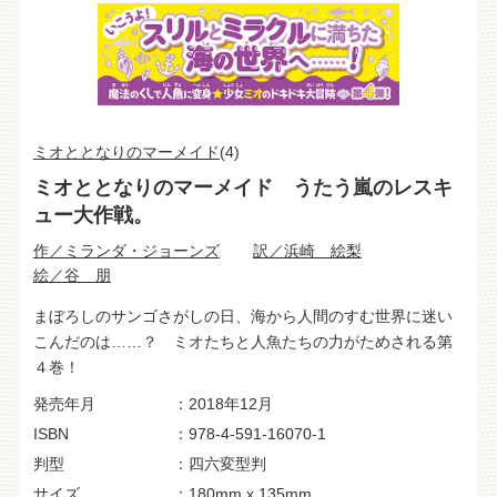
ミオととなりのマーメイド
(4)
ミオととなりのマーメイド うたう嵐のレスキ
ュー大作戦。
作／ミランダ・ジョーンズ
訳／浜崎 絵梨
絵／谷 朋
まぼろしのサンゴさがしの日、海から人間のすむ世界に迷い
こんだのは……？ ミオたちと人魚たちの力がためされる第
４巻！
発売年月
2018年12月
ISBN
978-4-591-16070-1
判型
四六変型判
サイズ
180mm x 135mm