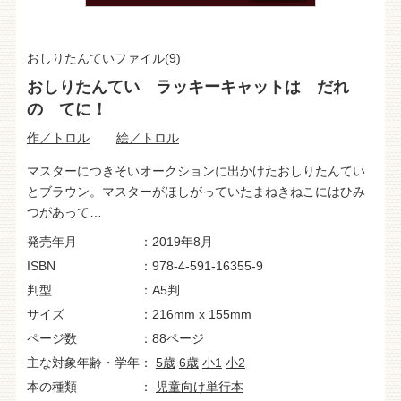
おしりたんていファイル
(9)
おしりたんてい ラッキーキャットは だれ
の てに！
作／トロル
絵／トロル
マスターにつきそいオークションに出かけたおしりたんてい
とブラウン。マスターがほしがっていたまねきねこにはひみ
つがあって…
発売年月
2019年8月
ISBN
978-4-591-16355-9
判型
A5判
サイズ
216mm x 155mm
ページ数
88ページ
主な対象年齢・学年
5歳
6歳
小1
小2
本の種類
児童向け単行本