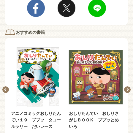
おすすめの書籍
ん
アニメコミックおしりたん
おしりたんてい おしりさ
ア
ぺ
てい１９ ププッ タコー
がしＢＯＯＫ ププッとめ
て
ルラリー だいレース
いろ
く