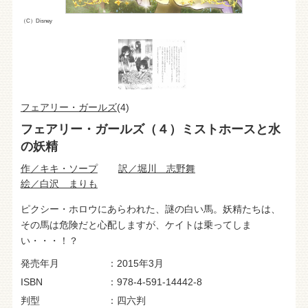
（C）Disney
フェアリー・ガールズ
(4)
フェアリー・ガールズ（４）ミストホースと水
の妖精
作／キキ・ソープ
訳／堀川 志野舞
絵／白沢 まりも
ピクシー・ホロウにあらわれた、謎の白い馬。妖精たちは、
その馬は危険だと心配しますが、ケイトは乗ってしま
い・・・！？
発売年月
2015年3月
ISBN
978-4-591-14442-8
判型
四六判