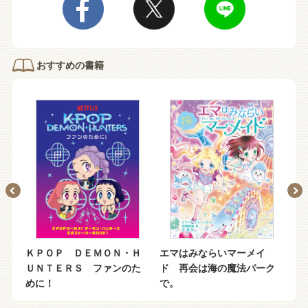
おすすめの書籍
ベ
ＫＰＯＰ ＤＥＭＯＮ・Ｈ
エマはみならいマーメイ
動
ＵＮＴＥＲＳ ファンのた
ド 再会は海の魔法パーク
ニ
めに！
で。