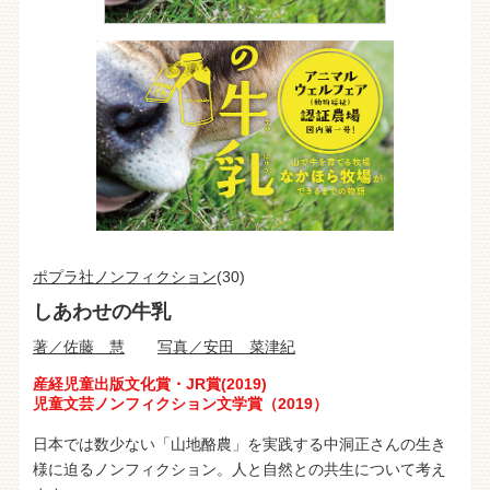
ポプラ社ノンフィクション
(30)
しあわせの牛乳
著／佐藤 慧
写真／安田 菜津紀
産経児童出版文化賞・JR賞(2019)
児童文芸ノンフィクション文学賞（2019）
日本では数少ない「山地酪農」を実践する中洞正さんの生き
様に迫るノンフィクション。人と自然との共生について考え