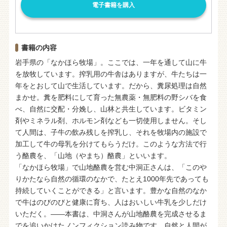
電子書籍を購入
書籍の内容
岩手県の「なかほら牧場」。ここでは、一年を通して山に牛
を放牧しています。搾乳用の牛舎はありますが、牛たちは一
年をとおして山で生活しています。だから、糞尿処理は自然
まかせ。糞を肥料にして育った無農薬・無肥料の野シバを食
べ、自然に交配・分娩し、山林と共生しています。ビタミン
剤やミネラル剤、ホルモン剤なども一切使用しません。そし
て人間は、子牛の飲み残しを搾乳し、それを牧場内の施設で
加工して牛の母乳を分けてもらうだけ。このような方法で行
う酪農を、「山地（やまち）酪農」といいます。
「なかほら牧場」で山地酪農を営む中洞正さんは、「このや
りかたなら自然の循環のなかで、たとえ1000年先であっても
持続していくことができる」と言います。豊かな自然のなか
で牛はのびのびと健康に育ち、人はおいしい牛乳を少しだけ
いただく。――本書は、中洞さんが山地酪農を完成させるま
でを追いかけたノンフィクション読み物です。自然と人間が