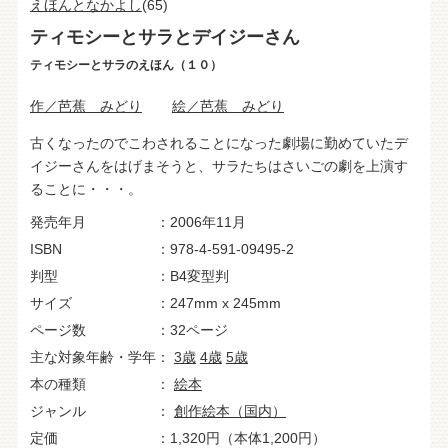
えほんとなかよし
(65)
ティモシーとサラとデイジーさん
ティモシーとサラのえほん（１０）
作／芭蕉 みどり
絵／芭蕉 みどり
古くなったのでこわされることになった劇場に勤めていたデ
イジーさんをはげまそうと、サラたちはさいごの劇を上演す
ることに・・・。
発売年月
2006年11月
ISBN
978-4-591-09495-2
判型
B4変型判
サイズ
247mm x 245mm
ページ数
32ページ
主な対象年齢・学年
3歳
4歳
5歳
本の種類
絵本
ジャンル
創作絵本（国内）
定価
1,320円（本体1,200円）