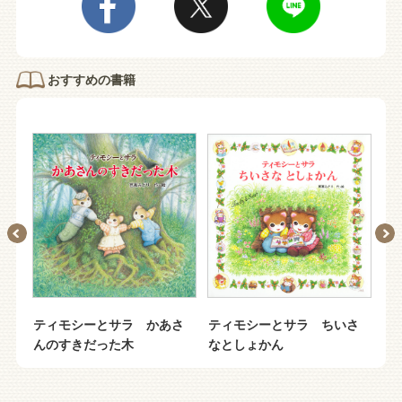
おすすめの書籍
し
ティモシーとサラ かあさ
ティモシーとサラ ちいさ
テ
んのすきだった木
なとしょかん
さ