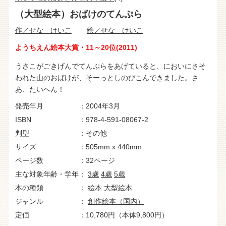
（大型絵本）おばけのてんぷら
作／せな けいこ
絵／せな けいこ
ようちえん絵本大賞・11～20位(2011)
うさこがごきげんでてんぷらをあげていると、においにさそ
われた山のおばけが、そーっとしのびこんできました。さ
あ、たいへん！
発売年月
2004年3月
ISBN
978-4-591-08067-2
判型
その他
サイズ
505mm x 440mm
ページ数
32ページ
主な対象年齢・学年
3歳
4歳
5歳
本の種類
絵本
大型絵本
ジャンル
創作絵本（国内）
定価
10,780円（本体9,800円）