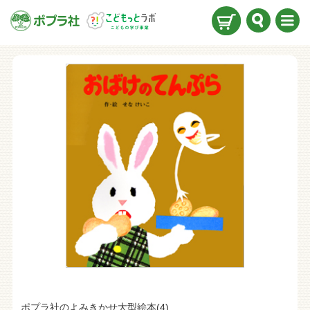
検索
メニ
ュー
ポプラ社のよみきかせ大型絵本
(4)