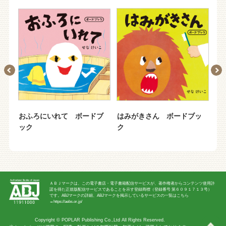
ッ
おふろにいれて ボードブ
はみがきさん ボードブッ
め
ック
ク
本
ば
ＡＢＪマークは、この電子書店・電子書籍配信サービスが、著作権者からコンテンツ使用許
諾を得た正規版配信サービスであることを示す登録商標（登録番号 第６０９１７１３号）
です。ABJマークの詳細、ABJマークを掲示しているサービスの一覧はこちら
→
https://aebs.or.jp/
Copyright ©
POPLAR Publishing Co.,Ltd
All Rights Reserved.