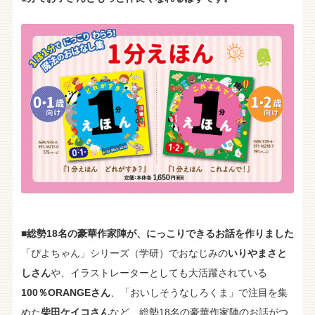
■総勢18名の豪華作家陣が、にっこりできるお話を作りました
「ぴよちゃん」シリーズ（学研）でおなじみの
いりやまさと
しさん
や、イラストレーターとしても大活躍されている
100％ORANGEさん
、「おいしそうなしろくま」で注目を集
めた
柴田ケイコさん
など、総勢18名の豪華作家陣のお話がつ