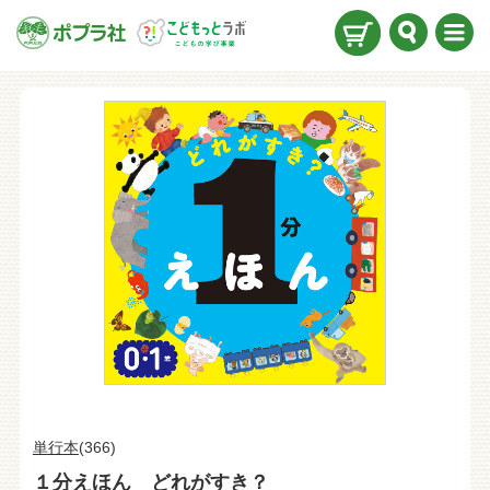
検索
メニ
ュー
単行本
(366)
１分えほん どれがすき？