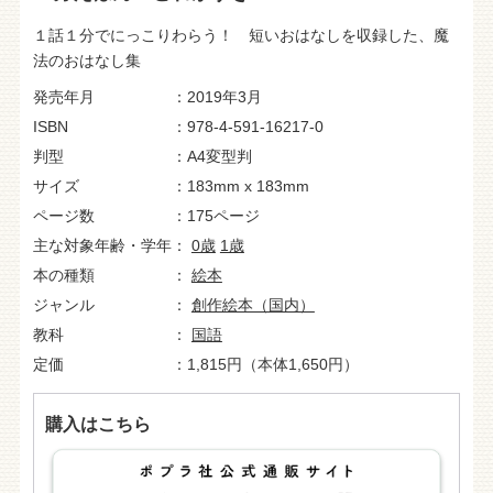
１話１分でにっこりわらう！ 短いおはなしを収録した、魔
法のおはなし集
発売年月
2019年3月
ISBN
978-4-591-16217-0
判型
A4変型判
サイズ
183mm x 183mm
ページ数
175ページ
主な対象年齢・学年
0歳
1歳
本の種類
絵本
ジャンル
創作絵本（国内）
教科
国語
定価
1,815円（本体1,650円）
購入はこちら