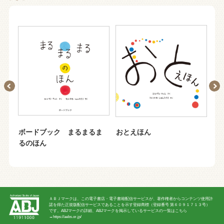
ボードブック まるまるま
おとえほん
こ
るのほん
ＡＢＪマークは、この電子書店・電子書籍配信サービスが、著作権者からコンテンツ使用許
諾を得た正規版配信サービスであることを示す登録商標（登録番号 第６０９１７１３号）
です。ABJマークの詳細、ABJマークを掲示しているサービスの一覧はこちら
→
https://aebs.or.jp/