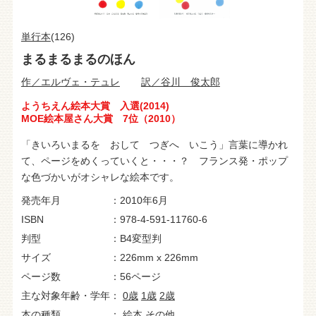
単行本
(126)
まるまるまるのほん
作／エルヴェ・テュレ
訳／谷川 俊太郎
ようちえん絵本大賞 入選(2014)
MOE絵本屋さん大賞 7位（2010）
「きいろいまるを おして つぎへ いこう」言葉に導かれ
て、ページをめくっていくと・・・？ フランス発・ポップ
な色づかいがオシャレな絵本です。
発売年月
2010年6月
ISBN
978-4-591-11760-6
判型
B4変型判
サイズ
226mm x 226mm
ページ数
56ページ
主な対象年齢・学年
0歳
1歳
2歳
本の種類
絵本
その他