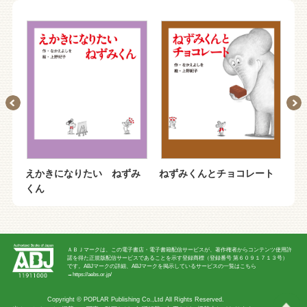
えかきになりたい ねずみ
ねずみくんとチョコレート
ね
くん
の
ＡＢＪマークは、この電子書店・電子書籍配信サービスが、著作権者からコンテンツ使用許
諾を得た正規版配信サービスであることを示す登録商標（登録番号 第６０９１７１３号）
です。ABJマークの詳細、ABJマークを掲示しているサービスの一覧はこちら
→
https://aebs.or.jp/
Copyright ©
POPLAR Publishing Co.,Ltd
All Rights Reserved.