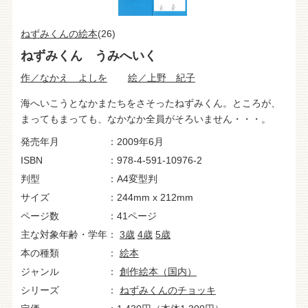
ねずみくんの絵本
(26)
ねずみくん うみへいく
作／なかえ よしを
絵／上野 紀子
海へいこうとなかまたちをさそったねずみくん。ところが、
まってもまっても、なかなか全員がそろいません・・・。
発売年月
2009年6月
ISBN
978-4-591-10976-2
判型
A4変型判
サイズ
244mm x 212mm
ページ数
41ページ
主な対象年齢・学年
3歳
4歳
5歳
本の種類
絵本
ジャンル
創作絵本（国内）
シリーズ
ねずみくんのチョッキ