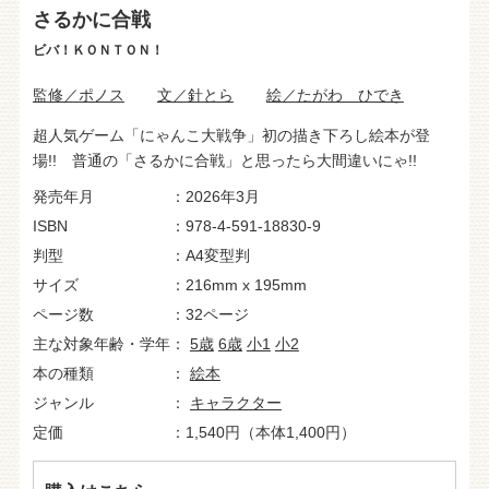
さるかに合戦
ビバ！ＫＯＮＴＯＮ！
監修／ポノス
文／針とら
絵／たがわ ひでき
超人気ゲーム「にゃんこ大戦争」初の描き下ろし絵本が登
場!! 普通の「さるかに合戦」と思ったら大間違いにゃ!!
発売年月
2026年3月
ISBN
978-4-591-18830-9
判型
A4変型判
サイズ
216mm x 195mm
ページ数
32ページ
主な対象年齢・学年
5歳
6歳
小1
小2
本の種類
絵本
ジャンル
キャラクター
定価
1,540円（本体1,400円）