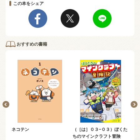
この本をシェア
おすすめの書籍
くた
ネコテン
（［は］０３−０３）ぼくた
１
ちのマインクラフト冒険
キ