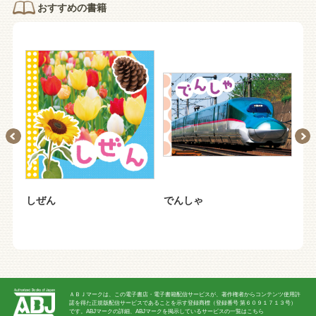
おすすめの書籍
しぜん
でんしゃ
の
ＡＢＪマークは、この電子書店・電子書籍配信サービスが、著作権者からコンテンツ使用許
諾を得た正規版配信サービスであることを示す登録商標（登録番号 第６０９１７１３号）
です。ABJマークの詳細、ABJマークを掲示しているサービスの一覧はこちら