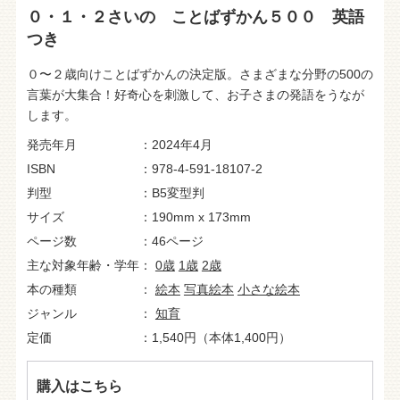
０・１・２さいの ことばずかん５００ 英語
つき
０〜２歳向けことばずかんの決定版。さまざまな分野の500の
言葉が大集合！好奇心を刺激して、お子さまの発語をうなが
します。
発売年月
2024年4月
ISBN
978-4-591-18107-2
判型
B5変型判
サイズ
190mm x 173mm
ページ数
46ページ
主な対象年齢・学年
0歳
1歳
2歳
本の種類
絵本
写真絵本
小さな絵本
ジャンル
知育
定価
1,540円（本体1,400円）
購入はこちら