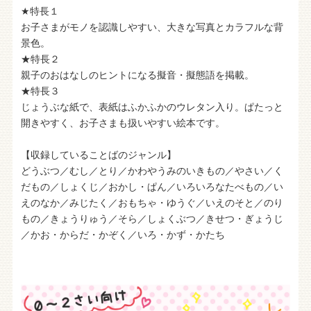
★特長１
お子さまがモノを認識しやすい、大きな写真とカラフルな背
景色。
★特長２
親子のおはなしのヒントになる擬音・擬態語を掲載。
★特長３
じょうぶな紙で、表紙はふかふかのウレタン入り。ぱたっと
開きやすく、お子さまも扱いやすい絵本です。
【収録していることばのジャンル】
どうぶつ／むし／とり／かわやうみのいきもの／やさい／く
だもの／しょくじ／おかし・ぱん／いろいろなたべもの／い
えのなか／みじたく／おもちゃ・ゆうぐ／いえのそと／のり
もの／きょうりゅう／そら／しょくぶつ／きせつ・ぎょうじ
／かお・からだ・かぞく／いろ・かず・かたち