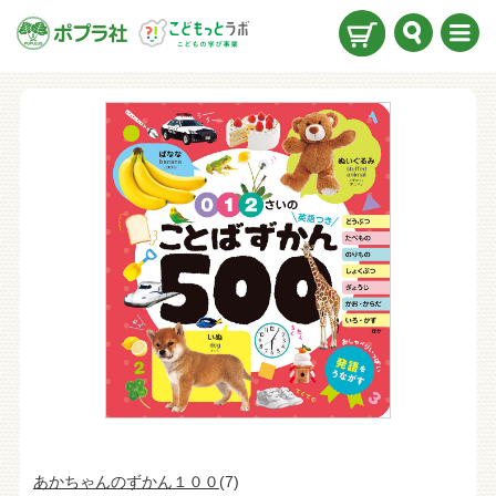
検索
メニ
ュー
あかちゃんのずかん１００
(7)