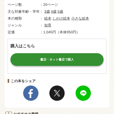
ページ数
20ページ
主な対象年齢・学年
3歳
4歳
5歳
本の種類
絵本
しかけ絵本
小さな絵本
ジャンル
知育
定価
1,045円（本体950円）
購入はこちら
書店・ネット書店で購入
この本をシェア
おすすめの書籍