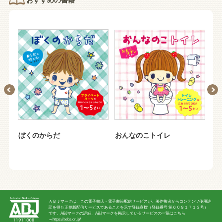
ぼくのからだ
おんなのこトイレ
お
ＡＢＪマークは、この電子書店・電子書籍配信サービスが、著作権者からコンテンツ使用許
諾を得た正規版配信サービスであることを示す登録商標（登録番号 第６０９１７１３号）
です。ABJマークの詳細、ABJマークを掲示しているサービスの一覧はこちら
→
https://aebs.or.jp/