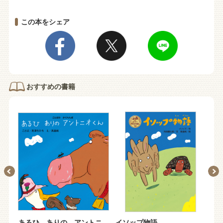
この本をシェア
おすすめの書籍
あるひ ありの アントニ
イソップ物語
か