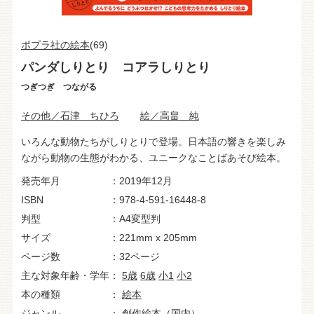
ポプラ社の絵本
(69)
パンダしりとり コアラしりとり
つぎつぎ つながる
その他／石津 ちひろ
絵／高畠 純
いろんな動物たちがしりとりで登場。日本語の響きを楽しみ
ながら動物の生態がわかる、ユニークなことばあそび絵本。
発売年月
2019年12月
ISBN
978-4-591-16448-8
判型
A4変型判
サイズ
221mm x 205mm
ページ数
32ページ
主な対象年齢・学年
5歳
6歳
小1
小2
本の種類
絵本
ジャンル
創作絵本（国内）