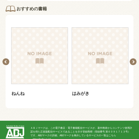
おすすめの書籍
ねんね
はみがき
ね
ＡＢＪマークは、この電子書店・電子書籍配信サービスが、著作権者からコンテンツ使用許
諾を得た正規版配信サービスであることを示す登録商標（登録番号 第６０９１７１３号）
です。ABJマークの詳細、ABJマークを掲示しているサービスの一覧はこちら