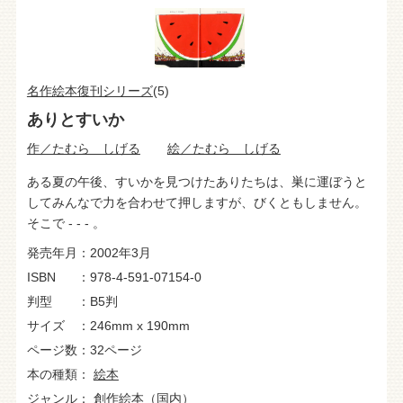
名作絵本復刊シリーズ
(5)
ありとすいか
作／たむら しげる
絵／たむら しげる
ある夏の午後、すいかを見つけたありたちは、巣に運ぼうと
してみんなで力を合わせて押しますが、びくともしません。
そこで - - - 。
発売年月
2002年3月
ISBN
978-4-591-07154-0
判型
B5判
サイズ
246mm x 190mm
ページ数
32ページ
本の種類
絵本
ジャンル
創作絵本（国内）