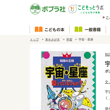
トップ
本をさがす
学習
宇宙・星座
知
ボ
文
宇
く
発