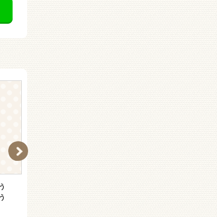
う
ぐうたら先生のさんすう
アルゼンチン
う
きょうしつ かずでぐう
たら