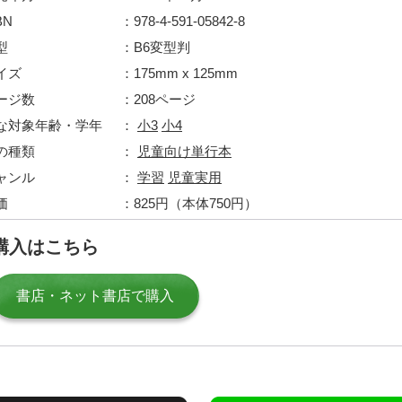
BN
978-4-591-05842-8
型
B6変型判
イズ
175mm x 125mm
ージ数
208ページ
な対象年齢・学年
小3
小4
の種類
児童向け単行本
ャンル
学習
児童実用
価
825円（本体750円）
購入はこちら
書店・ネット書店で購入