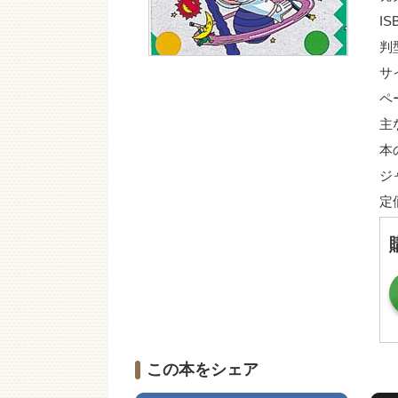
IS
判
サ
ペ
主
本
ジ
定
この本をシェア