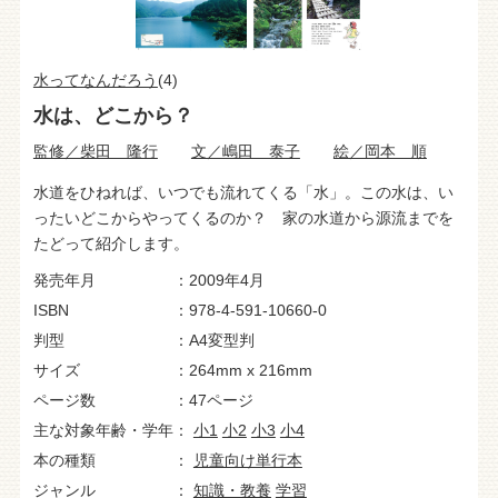
水ってなんだろう
(4)
水は、どこから？
監修／柴田 隆行
文／嶋田 泰子
絵／岡本 順
水道をひねれば、いつでも流れてくる「水」。この水は、い
ったいどこからやってくるのか？ 家の水道から源流までを
たどって紹介します。
発売年月
2009年4月
ISBN
978-4-591-10660-0
判型
A4変型判
サイズ
264mm x 216mm
ページ数
47ページ
主な対象年齢・学年
小1
小2
小3
小4
本の種類
児童向け単行本
ジャンル
知識・教養
学習