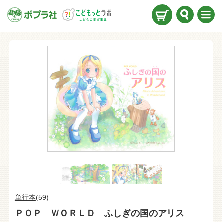
検索
メニ
ュー
単行本
(59)
ＰＯＰ ＷＯＲＬＤ ふしぎの国のアリス