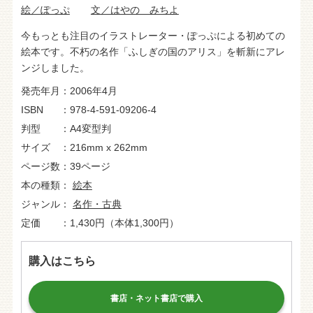
絵／ぽっぷ
文／はやの みちよ
今もっとも注目のイラストレーター・ぽっぷによる初めての
絵本です。不朽の名作「ふしぎの国のアリス」を斬新にアレ
ンジしました。
発売年月
2006年4月
ISBN
978-4-591-09206-4
判型
A4変型判
サイズ
216mm x 262mm
ページ数
39ページ
本の種類
絵本
ジャンル
名作・古典
定価
1,430円（本体1,300円）
購入はこちら
書店・ネット書店で購入