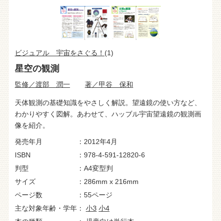
ビジュアル 宇宙をさぐる！
(1)
星空の観測
監修／渡部 潤一
著／甲谷 保和
天体観測の基礎知識をやさしく解説。望遠鏡の使い方など、
わかりやすく図解。あわせて、ハッブル宇宙望遠鏡の観測画
像を紹介。
発売年月
2012年4月
ISBN
978-4-591-12820-6
判型
A4変型判
サイズ
286mm x 216mm
ページ数
55ページ
主な対象年齢・学年
小3
小4