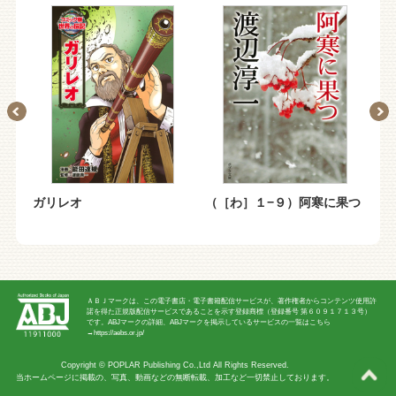
ガリレオ
（［わ］１−９）阿寒に果つ
（
復
ＡＢＪマークは、この電子書店・電子書籍配信サービスが、著作権者からコンテンツ使用許
諾を得た正規版配信サービスであることを示す登録商標（登録番号 第６０９１７１３号）
です。ABJマークの詳細、ABJマークを掲示しているサービスの一覧はこちら
→
https://aebs.or.jp/
Copyright ©
POPLAR Publishing Co.,Ltd
All Rights Reserved.
当ホームページに掲載の、写真、動画などの無断転載、加工など一切禁止しております。