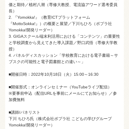
価と期待／植村八潮（専修大教授、電流協アワード選考委員
長）
2. 『Yomokka!』（教育ICTプラットフォーム
『MottoSokka!』）の概要と展望／下川ちひろ（ポプラ社
Yomokka!開発リーダー）
3. GIGAスクール端末利活用における「コンテンツ」の重要性
と学校調査から見えてきた導入課題／野口武悟（専修大学教
授）
4. パネルディスカッション「学校教育における電子書籍～サ
ブスクの可能性と電子図書館との違い～」
■開催日時：2022年10月18日（火）15:00～16:30
■開催形式：オンラインセミナー（YouTubeライブ配信）
※要事前申込（配信URLを事前にメールにてお知らせ）／参
加費無料
■講師/パネリスト
下川 ちひろ氏（株式会社ポプラ社 こどもの学びグループ
Yomokka!開発リーダー）