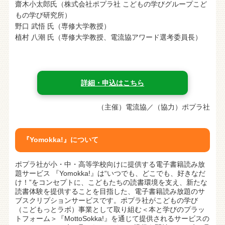
齋木小太郎氏（株式会社ポプラ社 こどもの学びグループこど
もの学び研究所）
野口 武悟 氏（専修大学教授）
植村 八潮 氏（専修大学教授、電流協アワード選考委員長）
詳細・申込はこちら
（主催）電流協／（協力）ポプラ社
『Yomokka!』について
ポプラ社が小・中・高等学校向けに提供する電子書籍読み放
題サービス 『Yomokka!』は“いつでも、どこでも、好きなだ
け！”をコンセプトに、こどもたちの読書環境を支え、新たな
読書体験を提供することを目指した、電子書籍読み放題のサ
ブスクリプションサービスです。ポプラ社がこどもの学び
（こどもっとラボ）事業として取り組む＜本と学びのプラッ
トフォーム＞『MottoSokka!』を通じて提供されるサービスの