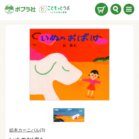
検索
メニ
ュー
絵本カーニバル
(3)