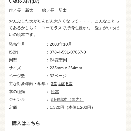
いぬのおばけ
作／長 新太
絵／長 新太
おんぶした犬がだんだん大きくなって・・・。こんなことっ
てあるかしら？ ユーモラスで抒情性豊かな「愛」がいっぱ
いの絵本です。
発売年月
2003年10月
ISBN
978-4-591-07867-9
判型
B4変型判
サイズ
235mm x 264mm
ページ数
32ページ
主な対象年齢・学年
3歳
4歳
5歳
本の種類
絵本
ジャンル
創作絵本（国内）
定価
1,320円（本体1,200円）
購入はこちら