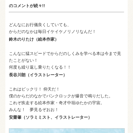
のコメントが続々!!
どんなにお行儀良くしていても、
からだのなかは毎日イケイケノリノリなんだ！
鈴木のりたけ（絵本作家）
こんなに猛スピードでからだのしくみを学べる本は今まで見
たことがない！
何度も繰り返し乗りたくなる！！
長谷川朗（イラストレーター）
これはビックリ！ 仰天だ！
僕のからだのなかでパンクロックが爆音で鳴りだした。
これぞ疾走する絵本作家・奇才中垣ゆたかの宇宙。
みんな！ 夢見るぞおお！
安齋肇（ソラミミスト、イラストレーター）