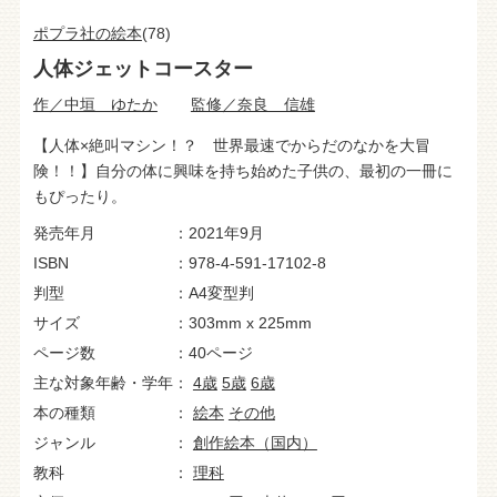
ポプラ社の絵本
(78)
人体ジェットコースター
作／中垣 ゆたか
監修／奈良 信雄
【人体×絶叫マシン！？ 世界最速でからだのなかを大冒
険！！】自分の体に興味を持ち始めた子供の、最初の一冊に
もぴったり。
発売年月
2021年9月
ISBN
978-4-591-17102-8
判型
A4変型判
サイズ
303mm x 225mm
ページ数
40ページ
主な対象年齢・学年
4歳
5歳
6歳
本の種類
絵本
その他
ジャンル
創作絵本（国内）
教科
理科