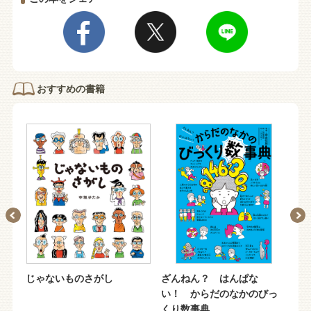
おすすめの書籍
じゃないものさがし
ざんねん？ はんぱな
も
い！ からだのなかのびっ
は
くり数事典
か