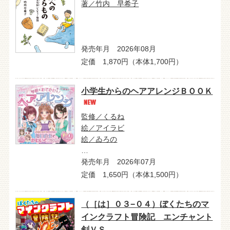
著／竹内 早希子
発売年月 2026年08月
定価 1,870円（本体1,700円）
小学生からのヘアアレンジＢＯＯＫ
監修／くるね
絵／アイラビ
絵／ゐろの
…
発売年月 2026年07月
定価 1,650円（本体1,500円）
（［は］０３−０４）ぼくたちのマ
インクラフト冒険記 エンチャント
剣ＶＳ…