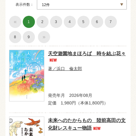
表示件数
«
1
2
3
4
5
6
7
»
8
9
天空遊園地まほろば 時を結ぶ花々
著／浜口 倫太郎
発売年月 2026年08月
定価 1,980円（本体1,800円）
未来へのたからもの 陸前高田の文
化財レスキュー物語