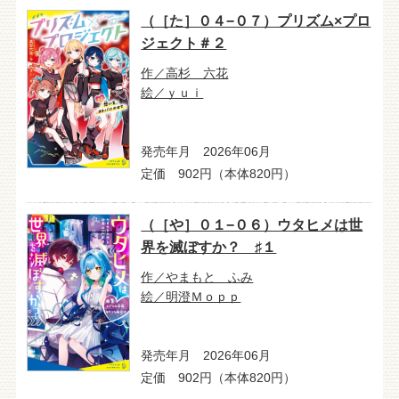
（［た］０４−０７）プリズム×プロ
ジェクト＃２
作／高杉 六花
絵／ｙｕｉ
発売年月 2026年06月
定価 902円（本体820円）
（［や］０１−０６）ウタヒメは世
界を滅ぼすか？ ♯１
作／やまもと ふみ
絵／明澄Ｍｏｐｐ
発売年月 2026年06月
定価 902円（本体820円）