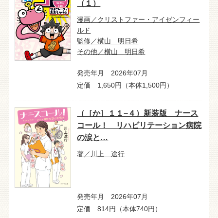
（１）
漫画／クリストファー・アイゼンフィー
ルド
監修／横山 明日希
その他／横山 明日希
発売年月 2026年07月
定価 1,650円（本体1,500円）
（［か］１１−４）新装版 ナース
コール！ リハビリテーション病院
の涙と…
著／川上 途行
発売年月 2026年07月
定価 814円（本体740円）