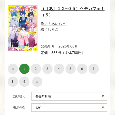
（［あ］１２−０５）ケモカフェ！
（５）
作／＊あいら＊
絵／しろこ
発売年月 2026年06月
定価 858円（本体780円）
«
1
2
3
4
5
6
7
»
8
9
並び替え
表示件数