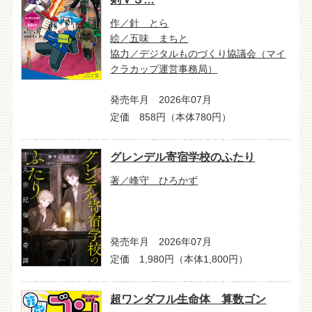
作／針 とら
絵／五味 まちと
協力／デジタルものづくり協議会（マイ
クラカップ運営事務局）
発売年月 2026年07月
定価 858円（本体780円）
グレンデル寄宿学校のふたり
著／峰守 ひろかず
発売年月 2026年07月
定価 1,980円（本体1,800円）
超ワンダフル生命体 算数ゴン