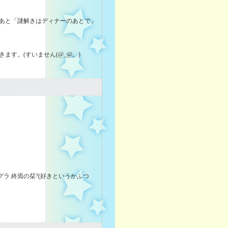
。あと「謎解きはディナーのあとで」
す。(すいません(@_@。)
グラ 終焉の栞?(好きというかふつ