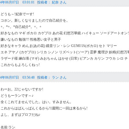
年06月07日 03:01:01 投稿者： 妃奈 さん
どうも～!妃奈でーす!
コホン。新しくなりましたので自己紹介を。
+。*+。*自己紹介*。+。+
好きなもの マギ ボカロ カゲプロ あの花 幻想万華鏡 ハイキュー ソードアートオン
嫌いなもの 勉強!!! 性格悪い女子と男子
好きなキャラ めんま(あの花) 鏡音リン・レン GUMI IA(ボカロ) セト マリー
エネ アヤノ (カゲプロ) シリカ シノン リズベット(ソーア) 霊夢 魔理沙 妖精(幻想万
ラザード様 練白瑛 (マギ) みおちゃん はかせ (日常) ビアンカ カリン フウカ シロ
これからもよろしくねっ!
年06月07日 03:56:48 投稿者： ラン さん
わーお。22じゃないですか!
どうもーランです～♪
全くこれてませんでした。はい。すみません。
これからはばんっばんくるから!1週間に一回は来るから!
よし、まずはプロフだね♪
名前:ラン