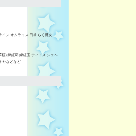
ライン オムライス 日常 らく魔女
華鏡) 練紅覇 練紅玉 ティトス シェヘ
 チトセなどなど