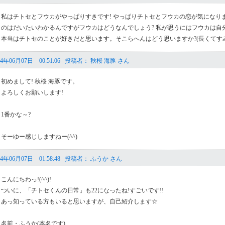
私はチトセとフウカがやっぱりすきです! やっぱりチトセとフウカの恋が気になり
のはだいたいわかるんですがフウカはどうなんでしょう? 私が思うにはフウカは自
本当はチトセのことが好きだと思います。そこらへんはどう思いますか?(長くてす
年06月07日 00:51:06 投稿者： 秋桜 海豚 さん
初めまして! 秋桜 海豚です。
よろしくお願いします!
1番かな～?
そーゆー感じしますねー(^^)
4年06月07日 01:58:48 投稿者： ふうか さん
こんにちわっ!(^^)!
ついに、「チトセくんの日常」も22になったね!すごいです!!
あっ知っている方もいると思いますが、自己紹介します☆
名前・ふうか(本名です)