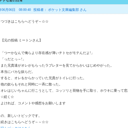
>チトセ君の日常
年06月06日 08:00:40 投稿者： ポケット文庫編集部 さん
つづきはこちらへどうぞ～☆☆
【元の投稿 ミートンさん】
「つーかなんで俺らより存在感が薄いチトセがモテんだよ!」
「っだとっ～!」
また兄貴達がオレがもらったラブレターを見てからかいはじめやがった。
本当にバカな奴らだ。
すると、オレをからかっていた兄貴がトイレに行った。
他の奴らもそれと同時に一斉に散った。
オレはじいちゃんに行こうとして、コッソリと荷物を手に取り、ホウキに乗って窓
☆続く☆
よければ、コメントや感想をお願いします
の、新しいトピックです。
続きはこちらへどうぞ～～☆☆