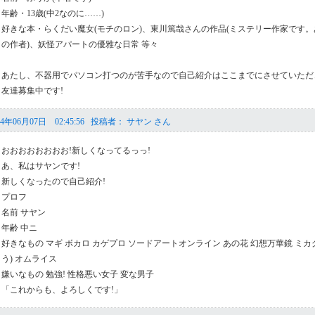
年齢・13歳(中2なのに……)
好きな本・らくだい魔女(モチのロン)、東川篤哉さんの作品(ミステリー作家です
の作者)、妖怪アパートの優雅な日常 等々
あたし、不器用でパソコン打つのが苦手なので自己紹介はここまでにさせていただきま
友達募集中です!
4年06月07日 02:45:56 投稿者： サヤン さん
おおおおおおおお!新しくなってるっっ!
あ、私はサヤンです!
新しくなったので自己紹介!
プロフ
名前 サヤン
年齢 中ニ
好きなもの マギ ボカロ カゲプロ ソードアートオンライン あの花 幻想万華鏡 ミカ
う) オムライス
嫌いなもの 勉強! 性格悪い女子 変な男子
「これからも、よろしくです!」