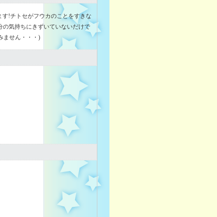
ます!チトセがフウカのことをすきな
分の気持ちにきずいていないだけで
みません・・・)