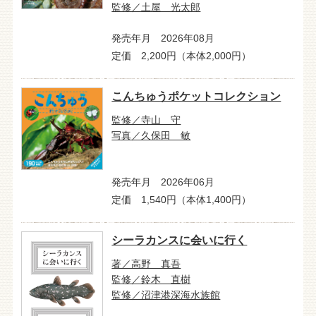
監修／土屋 光太郎
発売年月 2026年08月
定価 2,200円（本体2,000円）
こんちゅうポケットコレクション
監修／寺山 守
写真／久保田 敏
発売年月 2026年06月
定価 1,540円（本体1,400円）
シーラカンスに会いに行く
著／高野 真吾
監修／鈴木 直樹
監修／沼津港深海水族館