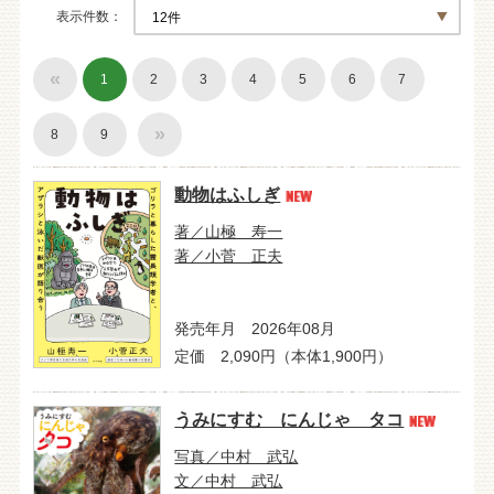
表示件数
«
1
2
3
4
5
6
7
»
8
9
動物はふしぎ
著／山極 寿一
著／小菅 正夫
発売年月 2026年08月
定価 2,090円（本体1,900円）
うみにすむ にんじゃ タコ
写真／中村 武弘
文／中村 武弘