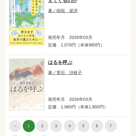
えてくるのか
著／稲垣 栄洋
発売年月 2026年03月
定価 1,078円（本体980円）
はるを呼ぶ
著／実石 沙枝子
発売年月 2026年03月
定価 1,980円（本体1,800円）
«
1
2
3
4
5
6
7