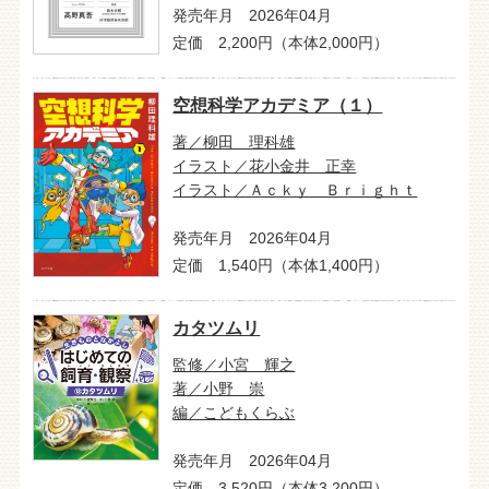
発売年月 2026年04月
定価 2,200円（本体2,000円）
空想科学アカデミア（１）
著／柳田 理科雄
イラスト／花小金井 正幸
イラスト／Ａｃｋｙ Ｂｒｉｇｈｔ
発売年月 2026年04月
定価 1,540円（本体1,400円）
カタツムリ
監修／小宮 輝之
著／小野 崇
編／こどもくらぶ
発売年月 2026年04月
定価 3,520円（本体3,200円）