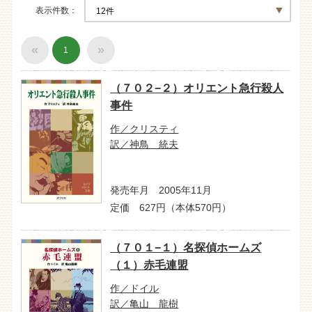
表示件数
«
»
1
（７０２−２）オリエント急行殺人
事件
作／クリスティ
訳／神鳥 統夫
発売年月 2005年11月
定価 627円（本体570円）
（７０１−１）名探偵ホームズ
（１）赤毛連盟
作／ドイル
訳／亀山 龍樹