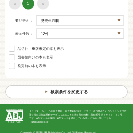
«
»
1
並び替え
表示件数
品切れ・重版未定の本も表示
図書館向けの本も表示
発売前の本も表示
検索条件を変更する
ＡＢＪマークは、この電子書店・電子書籍配信サービスが、著作権者からコンテンツ使用許
諾を得た正規版配信サービスであることを示す登録商標（登録番号 第６０９１７１３号）
です。ABJマークの詳細、ABJマークを掲示しているサービスの一覧はこちら
→
https://aebs.or.jp/
Copyright ©
POPLAR Publishing Co.,Ltd
All Rights Reserved.