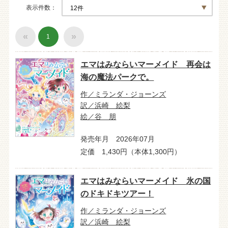
表示件数
«
»
1
エマはみならいマーメイド 再会は
海の魔法パークで。
作／ミランダ・ジョーンズ
訳／浜崎 絵梨
絵／谷 朋
発売年月 2026年07月
定価 1,430円（本体1,300円）
エマはみならいマーメイド 氷の国
のドキドキツアー！
作／ミランダ・ジョーンズ
訳／浜崎 絵梨