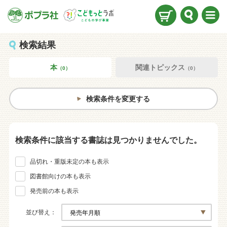
検索
メニ
ュー
検索結果
本
関連トピックス
（0）
（0）
検索条件を変更する
検索条件に該当する書誌は見つかりませんでした。
品切れ・重版未定の本も表示
図書館向けの本も表示
発売前の本も表示
並び替え